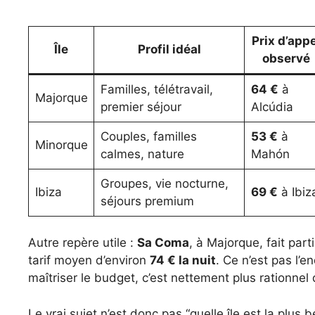
Prix d’appe
Île
Profil idéal
observé
Familles, télétravail,
64 €
à
Majorque
premier séjour
Alcúdia
Couples, familles
53 €
à
Minorque
calmes, nature
Mahón
Groupes, vie nocturne,
Ibiza
69 €
à Ibiz
séjours premium
Autre repère utile :
Sa Coma
, à Majorque, fait par
tarif moyen d’environ
74 € la nuit
. Ce n’est pas l’e
maîtriser le budget, c’est nettement plus rationnel
Le vrai sujet n’est donc pas “quelle île est la plus b