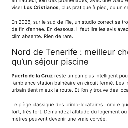
en hauteur, loin des promenades, avec une voiture 
viser
Los Cristianos
, plus pratique à pied, ou un
En 2026, sur le sud de l’île, un studio correct se 
de fin d’année. En dessous, il faut lire les avis avec
clim absente. Rien de rare.
Nord de Tenerife : meilleur choix si vous voulez autre chose
qu’un séjour piscine
Puerto de la Cruz
reste un pari plus intelligent pou
l’ambiance station balnéaire en circuit fermé. Les
urbain tient mieux la route. Et l’on y trouve des lo
Le piège classique des primo-locataires : croire qu
fort, très fort. Demandez l’altitude du logement ou v
mètres peuvent devenir une vraie corvée.