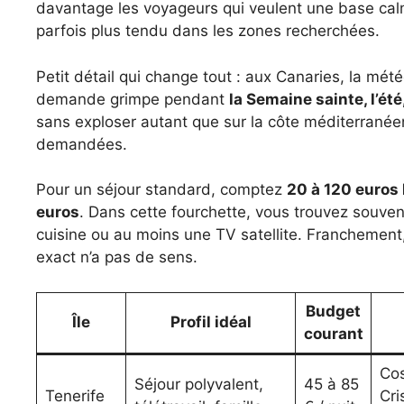
davantage les voyageurs qui veulent une base calm
parfois plus tendu dans les zones recherchées.
Petit détail qui change tout : aux Canaries, la mét
demande grimpe pendant
la Semaine sainte, l’été
sans exploser autant que sur la côte méditerrané
demandées.
Pour un séjour standard, comptez
20 à 120 euros 
euros
. Dans cette fourchette, vous trouvez souvent
cuisine ou au moins une TV satellite. Franchement
exact n’a pas de sens.
Budget
Île
Profil idéal
courant
Cos
Séjour polyvalent,
45 à 85
Tenerife
Cri