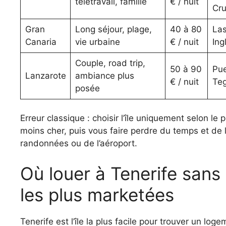
télétravail, famille
€ / nuit
Cr
Gran
Long séjour, plage,
40 à 80
Las
Canaria
vie urbaine
€ / nuit
Ing
Couple, road trip,
50 à 90
Pue
Lanzarote
ambiance plus
€ / nuit
Teg
posée
Erreur classique : choisir l’île uniquement selon le 
moins cher, puis vous faire perdre du temps et de l
randonnées ou de l’aéroport.
Où louer à Tenerife sans payer trop cher les zones
les plus marketées
Tenerife est l’île la plus facile pour trouver un log