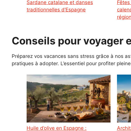
Sardane catalane et danses
Fêtes patronales Espagne :
traditionnelles d’Espagne
calen
régio
Conseils pour voyager
Préparez vos vacances sans stress grâce à nos ast
pratiques à adopter. L’essentiel pour profiter plei
Huile d’olive en Espagne :
Architecture Gaudí à Barcelone :