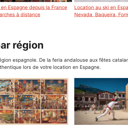
Location au ski en Espagne : Sierra
arches à distance
Nevada, Baqueira, Form
par région
égion espagnole. De la feria andalouse aux fêtes catalan
hentique lors de votre location en Espagne.