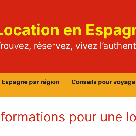
Location en Espag
rouvez, réservez, vivez l’authen
n Espagne par région
Conseils pour voyage