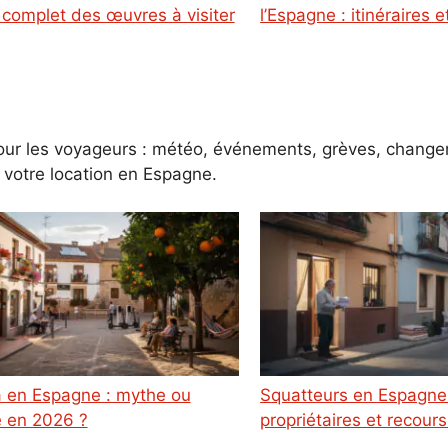
 complet des œuvres à visiter
l’Espagne : itinéraires e
 pour les voyageurs : météo, événements, grèves, chan
t votre location en Espagne.
Squatteurs en Espagne : droits des
é en 2026 ?
propriétaires et recour