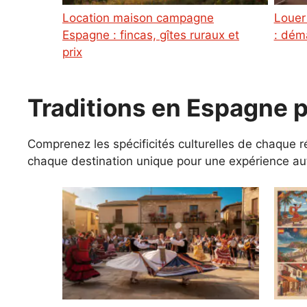
Location maison campagne
Louer en Espagne depuis la France
Espagne : fincas, gîtes ruraux et
: dém
prix
Traditions en Espagne 
Comprenez les spécificités culturelles de chaque r
chaque destination unique pour une expérience aut