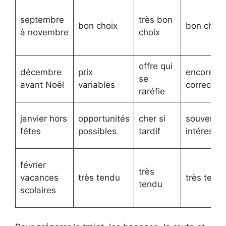
septembre
très bon
bon choix
bon choix
à novembre
choix
offre qui
décembre
prix
encore
se
avant Noël
variables
correct
raréfie
janvier hors
opportunités
cher si
souvent
fêtes
possibles
tardif
intéressa
février
très
vacances
très tendu
très tend
tendu
scolaires