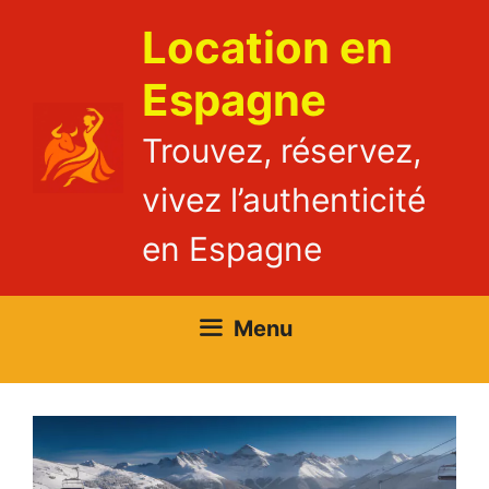
Aller
Location en
au
contenu
Espagne
Trouvez, réservez,
vivez l’authenticité
en Espagne
Menu