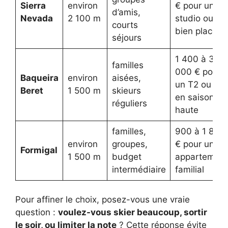
Sierra
environ
€ pour un
d’amis,
Nevada
2 100 m
studio ou T2
courts
bien placé
séjours
1 400 à 3
familles
000 € pour
Baqueira
environ
aisées,
un T2 ou T3
Beret
1 500 m
skieurs
en saison
réguliers
haute
familles,
900 à 1 800
environ
groupes,
€ pour un
Formigal
1 500 m
budget
appartement
intermédiaire
familial
Pour affiner le choix, posez-vous une vraie
question :
voulez-vous skier beaucoup, sortir
le soir, ou limiter la note
? Cette réponse évite