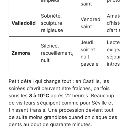
ampleur
photogra
saint
Sobriété,
Amateur
Vendredi
Valladolid
sculpture
d’histoire
saint
religieuse
d’art sacr
Jeudi
Lecteur
Silence,
soir et
exigeant,
Zamora
recueillement,
nuit
séjour pl
nuit
pascale
introspect
Petit détail qui change tout : en Castille, les
soirées d’avril peuvent être fraîches, parfois
sous les
8 à 10°C
après 22 heures. Beaucoup
de visiteurs s’équipent comme pour Séville et
finissent transis. Une procession devient tout
de suite moins grandiose quand on claque des
dents au bout de quarante minutes.