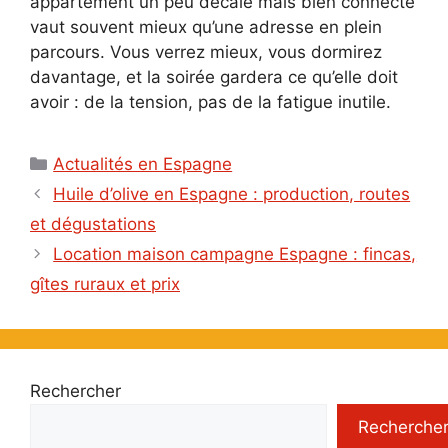
appartement un peu décalé mais bien connecté
vaut souvent mieux qu’une adresse en plein
parcours. Vous verrez mieux, vous dormirez
davantage, et la soirée gardera ce qu’elle doit
avoir : de la tension, pas de la fatigue inutile.
Catégories
Actualités en Espagne
Huile d’olive en Espagne : production, routes
et dégustations
Location maison campagne Espagne : fincas,
gîtes ruraux et prix
Rechercher
Recherche