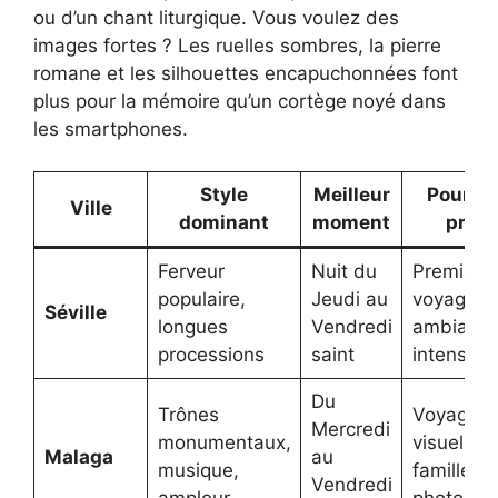
ou d’un chant liturgique. Vous voulez des
images fortes ? Les ruelles sombres, la pierre
romane et les silhouettes encapuchonnées font
plus pour la mémoire qu’un cortège noyé dans
les smartphones.
Style
Meilleur
Pour qu
Ville
dominant
moment
profil
Ferveur
Nuit du
Premier
populaire,
Jeudi au
voyage,
Séville
longues
Vendredi
ambianc
processions
saint
intense
Du
Trônes
Voyageur
Mercredi
monumentaux,
visuel,
Malaga
au
musique,
famille,
Vendredi