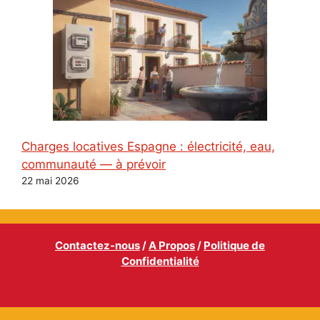
Charges locatives Espagne : électricité, eau,
communauté — à prévoir
22 mai 2026
Contactez-nous
/
A Propos
/
Politique de
Confidentialité