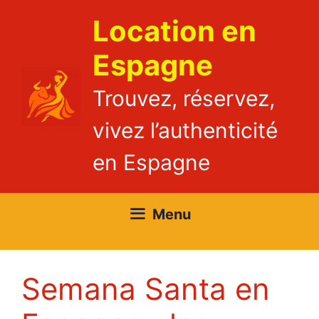
Aller
Location en
au
contenu
Espagne
Trouvez, réservez,
vivez l’authenticité
en Espagne
Menu
Semana Santa en