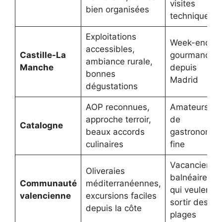
visites
bien organisées
techniques
Exploitations
Week-end
accessibles,
Castille-La
gourmand
ambiance rurale,
Manche
depuis
bonnes
Madrid
dégustations
AOP reconnues,
Amateurs
approche terroir,
de
Catalogne
beaux accords
gastronomie
culinaires
fine
Vacanciers
Oliveraies
balnéaires
Communauté
méditerranéennes,
qui veulent
valencienne
excursions faciles
sortir des
depuis la côte
plages