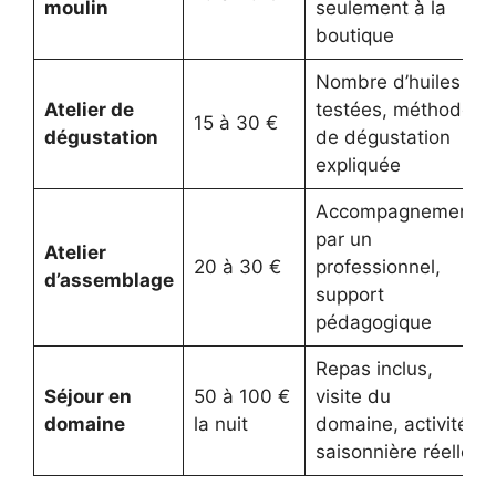
moulin
seulement à la
boutique
Nombre d’huiles
Atelier de
testées, méthode
15 à 30 €
dégustation
de dégustation
expliquée
Accompagnement
par un
Atelier
20 à 30 €
professionnel,
d’assemblage
support
pédagogique
Repas inclus,
Séjour en
50 à 100 €
visite du
domaine
la nuit
domaine, activité
saisonnière réelle