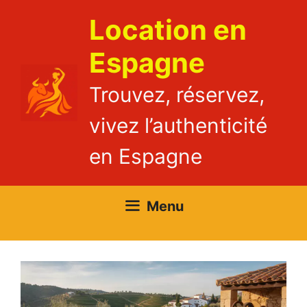
Aller
Location en
au
contenu
Espagne
Trouvez, réservez,
vivez l’authenticité
en Espagne
Menu