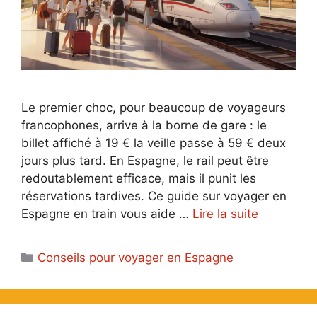
Le premier choc, pour beaucoup de voyageurs
francophones, arrive à la borne de gare : le
billet affiché à 19 € la veille passe à 59 € deux
jours plus tard. En Espagne, le rail peut être
redoutablement efficace, mais il punit les
réservations tardives. Ce guide sur voyager en
Espagne en train vous aide …
Lire la suite
Catégories
Conseils pour voyager en Espagne