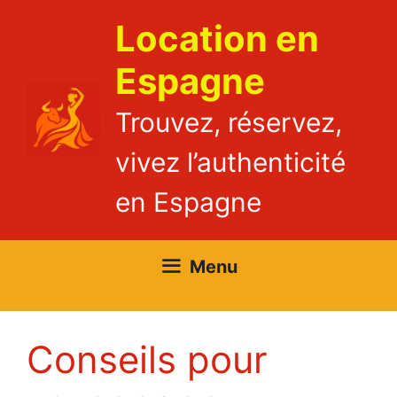
Aller
Location en
au
contenu
Espagne
Trouvez, réservez,
vivez l’authenticité
en Espagne
Menu
Conseils pour