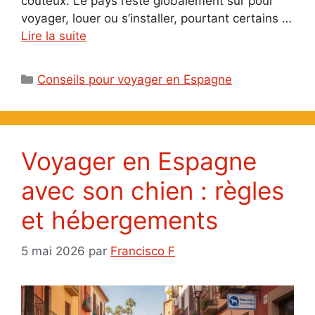
coûteux. Le pays reste globalement sûr pour
voyager, louer ou s’installer, pourtant certains …
Lire la suite
Catégories
Conseils pour voyager en Espagne
Voyager en Espagne
avec son chien : règles
et hébergements
5 mai 2026
par
Francisco F