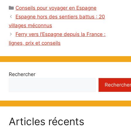
Catégories
Conseils pour voyager en Espagne
Espagne hors des sentiers battus : 20
villages méconnus
Ferry vers l’Espagne depuis la France :
lignes, prix et conseils
Rechercher
Recherche
Articles récents