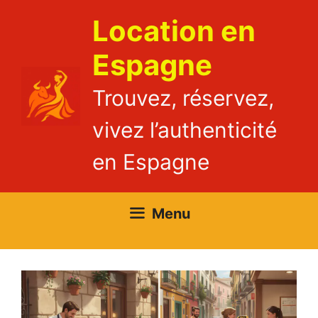
Aller
Location en
au
contenu
Espagne
Trouvez, réservez,
vivez l’authenticité
en Espagne
Menu