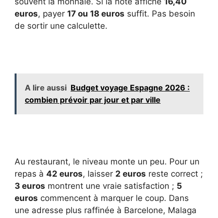
souvent la monnaie. Si la note affiche
16,40
euros
, payer
17 ou 18 euros
suffit. Pas besoin
de sortir une calculette.
A lire aussi
Budget voyage Espagne 2026 :
combien prévoir par jour et par ville
Au restaurant, le niveau monte un peu. Pour un
repas à
42 euros
, laisser
2 euros
reste correct ;
3 euros
montrent une vraie satisfaction ;
5
euros
commencent à marquer le coup. Dans
une adresse plus raffinée à Barcelone, Malaga