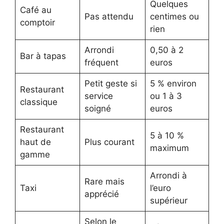
Quelques
Café au
Pas attendu
centimes ou
comptoir
rien
Arrondi
0,50 à 2
Bar à tapas
fréquent
euros
Petit geste si
5 % environ
Restaurant
service
ou 1 à 3
classique
soigné
euros
Restaurant
5 à 10 %
haut de
Plus courant
maximum
gamme
Arrondi à
Rare mais
Taxi
l’euro
apprécié
supérieur
Selon le