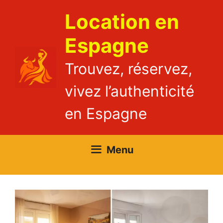
Aller
Location en
au
contenu
Espagne
Trouvez, réservez,
vivez l’authenticité
en Espagne
Menu