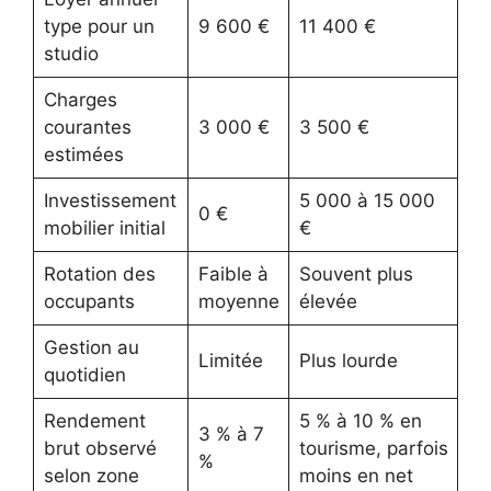
type pour un
9 600 €
11 400 €
studio
Charges
courantes
3 000 €
3 500 €
estimées
Investissement
5 000 à 15 000
0 €
mobilier initial
€
Rotation des
Faible à
Souvent plus
occupants
moyenne
élevée
Gestion au
Limitée
Plus lourde
quotidien
Rendement
5 % à 10 % en
3 % à 7
brut observé
tourisme, parfois
%
selon zone
moins en net