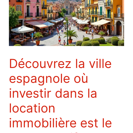
Découvrez la ville
espagnole où
investir dans la
location
immobilière est le