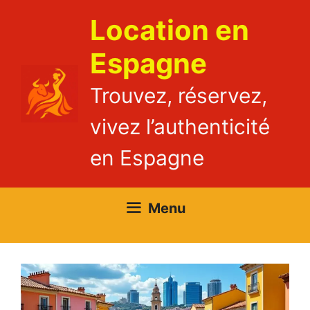
Aller
Location en
au
contenu
Espagne
Trouvez, réservez,
vivez l’authenticité
en Espagne
Menu