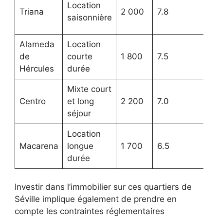
Location
Triana
2 000
7.8
v
saisonnière
a
Alameda
Location
P
de
courte
1 800
7.5
e
Hércules
durée
Mixte court
F
Centro
et long
2 200
7.0
p
séjour
Location
L
Macarena
longue
1 700
6.5
l
durée
e
Investir dans l’immobilier sur ces quartiers de
Séville implique également de prendre en
compte les contraintes réglementaires