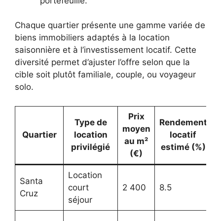
portefeuille.
Chaque quartier présente une gamme variée de
biens immobiliers adaptés à la location
saisonnière et à l’investissement locatif. Cette
diversité permet d’ajuster l’offre selon que la
cible soit plutôt familiale, couple, ou voyageur
solo.
Prix
Type de
Rendement
moyen
Quartier
location
locatif
au m²
privilégié
estimé (%)
(€)
Location
Santa
T
court
2 400
8.5
Cruz
c
séjour
J