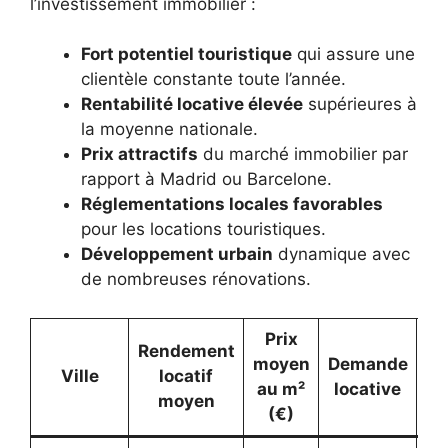
l’investissement immobilier :
Fort potentiel touristique
qui assure une
clientèle constante toute l’année.
Rentabilité locative élevée
supérieures à
la moyenne nationale.
Prix attractifs
du marché immobilier par
rapport à Madrid ou Barcelone.
Réglementations locales favorables
pour les locations touristiques.
Développement urbain
dynamique avec
de nombreuses rénovations.
Prix
Rendement
moyen
Demande
P
Ville
locatif
au m²
locative
to
moyen
(€)