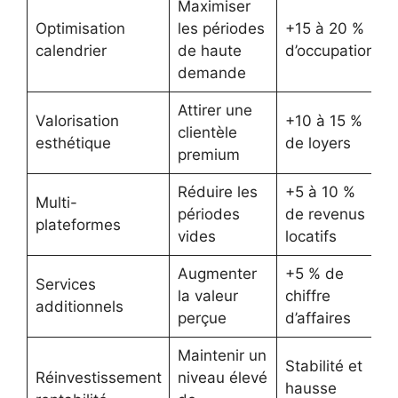
Maximiser
Optimisation
les périodes
+15 à 20 %
calendrier
de haute
d’occupation
demande
Attirer une
Valorisation
+10 à 15 %
clientèle
esthétique
de loyers
premium
Réduire les
+5 à 10 %
Multi-
périodes
de revenus
plateformes
vides
locatifs
Augmenter
+5 % de
Services
la valeur
chiffre
additionnels
perçue
d’affaires
Maintenir un
Stabilité et
Réinvestissement
niveau élevé
hausse