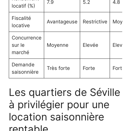
7.9
5.2
4.8
locatif (%)
Fiscalité
Avantageuse
Restrictive
Moyenn
locative
Concurrence
sur le
Moyenne
Elevée
Elevée
marché
Demande
Très forte
Forte
Forte
saisonnière
Les quartiers de Séville
à privilégier pour une
location saisonnière
rentable