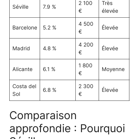
2 100
Très
Séville
7.9 %
Ex
€
élevée
4 500
Barcelone
5.2 %
Élevée
Tr
€
4 200
Madrid
4.8 %
Élevée
Él
€
1 800
Alicante
6.1 %
Moyenne
Bo
€
Costa del
2 300
6.8 %
Élevée
Tr
Sol
€
Comparaison
approfondie : Pourquoi