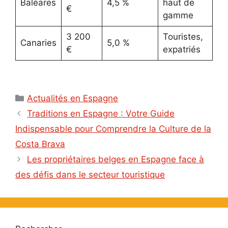
Baléares
4,5 %
haut de
€
gamme
3 200
Touristes,
Canaries
5,0 %
€
expatriés
Catégories
Actualités en Espagne
Traditions en Espagne : Votre Guide
Indispensable pour Comprendre la Culture de la
Costa Brava
Les propriétaires belges en Espagne face à
des défis dans le secteur touristique