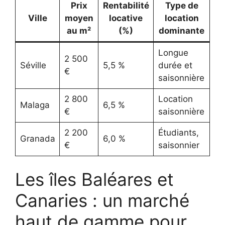
Prix
Rentabilité
Type de
Ville
moyen
locative
location
au m²
(%)
dominante
Longue
2 500
Séville
5,5 %
durée et
€
saisonnière
2 800
Location
Malaga
6,5 %
€
saisonnière
2 200
Étudiants,
Granada
6,0 %
€
saisonnier
Les îles Baléares et
Canaries : un marché
haut de gamme pour