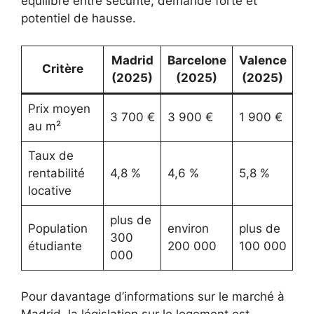
équilibre entre sécurité, demande forte et
potentiel de hausse.
Madrid
Barcelone
Valence
Critère
(2025)
(2025)
(2025)
Prix moyen
3 700 €
3 900 €
1 900 €
au m²
Taux de
rentabilité
4,8 %
4,6 %
5,8 %
locative
plus de
Population
environ
plus de
300
étudiante
200 000
100 000
000
Pour davantage d’informations sur le marché à