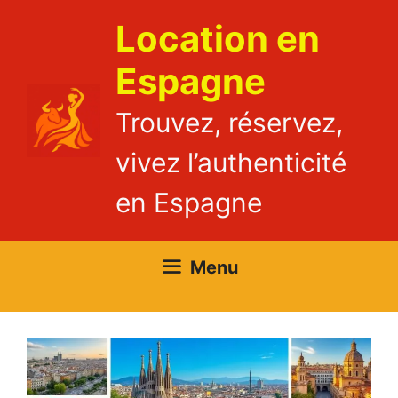
Aller
Location en
au
contenu
Espagne
Trouvez, réservez,
vivez l’authenticité
en Espagne
Menu