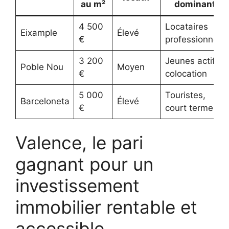
au m²
dominant
4 500
Locataires
Eixample
Élevé
€
professionnels
3 200
Jeunes actifs,
Poble Nou
Moyen
€
colocation
5 000
Touristes,
Barceloneta
Élevé
€
court terme
Valence, le pari
gagnant pour un
investissement
immobilier rentable et
accessible