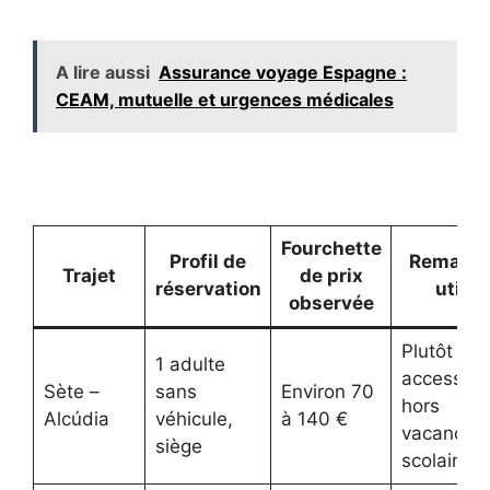
A lire aussi
Assurance voyage Espagne :
CEAM, mutuelle et urgences médicales
Fourchette
Profil de
Remarq
Trajet
de prix
réservation
utile
observée
Plutôt
1 adulte
accessibl
Sète –
sans
Environ 70
hors
Alcúdia
véhicule,
à 140 €
vacances
siège
scolaires