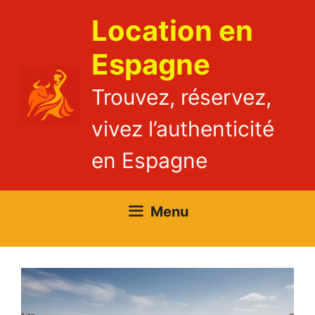
Aller
Location en
au
contenu
Espagne
Trouvez, réservez,
vivez l’authenticité
en Espagne
Menu