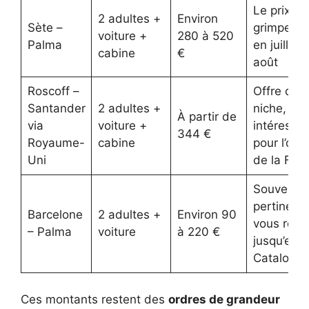
Le prix
2 adultes +
Environ
Sète –
grimpe vit
voiture +
280 à 520
Palma
en juillet-
cabine
€
août
Roscoff –
Offre de
Santander
2 adultes +
niche,
À partir de
via
voiture +
intéressa
344 €
Royaume-
cabine
pour l’oue
Uni
de la Fra
Souvent
pertinent 
Barcelone
2 adultes +
Environ 90
vous roul
– Palma
voiture
à 220 €
jusqu’en
Catalogn
Ces montants restent des
ordres de grandeur