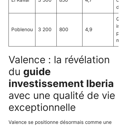
dyn
Quar
inno
Poblenou
3 200
800
4,9
proc
mer
Valence : la révélation
du
guide
investissement Iberia
avec une qualité de vie
exceptionnelle
Valence se positionne désormais comme une