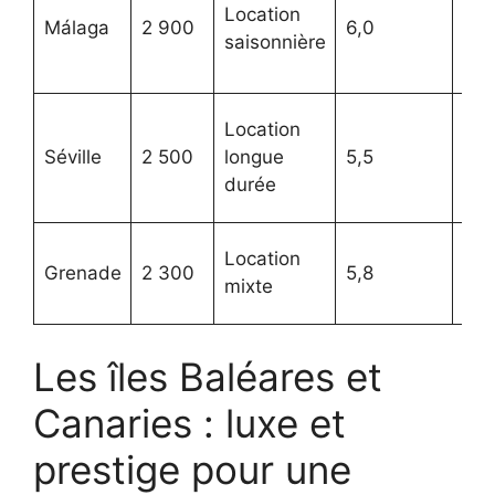
Location
cul
Málaga
2 900
6,0
saisonnière
aér
int
His
Location
fest
Séville
2 500
longue
5,5
vie 
durée
int
Pat
Location
Grenade
2 300
5,8
his
mixte
mo
Les îles Baléares et
Canaries : luxe et
prestige pour une