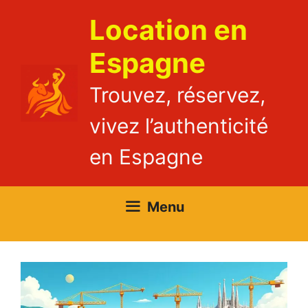
Aller
Location en
au
contenu
Espagne
Trouvez, réservez,
vivez l’authenticité
en Espagne
Menu