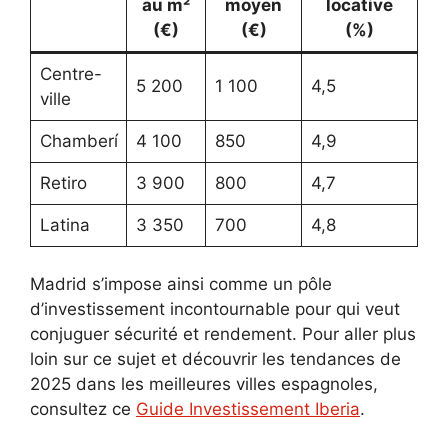
au m²
moyen
locative
(€)
(€)
(%)
Centre-
5 200
1 100
4,5
ville
Chamberí
4 100
850
4,9
Retiro
3 900
800
4,7
Latina
3 350
700
4,8
Madrid s’impose ainsi comme un pôle
d’investissement incontournable pour qui veut
conjuguer sécurité et rendement. Pour aller plus
loin sur ce sujet et découvrir les tendances de
2025 dans les meilleures villes espagnoles,
consultez ce
Guide Investissement Iberia
.