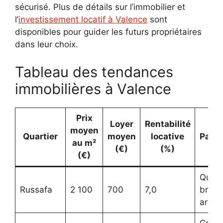
sécurisé. Plus de détails sur l’immobilier et
l’
investissement locatif à Valence
sont
disponibles pour guider les futurs propriétaires
dans leur choix.
Tableau des tendances
immobilières à Valence
Prix
Loyer
Rentabilité
moyen
Quartier
moyen
locative
Parti
au m²
(€)
(%)
(€)
Quart
Russafa
2 100
700
7,0
branc
artist
Centr