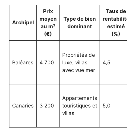
Prix
Taux de
moyen
Type de bien
rentabilité
Archipel
au m²
dominant
estimé
(€)
(%)
Propriétés de
Baléares
4 700
luxe, villas
4,5
avec vue mer
Appartements
Canaries
3 200
touristiques et
5,0
villas