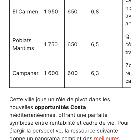
histor
El Carmen
1 950
650
6,8
avec 
ancie
Quart
Poblats
1 750
650
6,5
côtier
Marítims
tranqu
Zone
Campanar
1 600
600
6,3
réside
calm
Cette ville joue un rôle de pivot dans les
nouvelles
opportunités Costa
méditerranéennes, offrant une parfaite
symbiose entre rentabilité et cadre de vie. Pour
élargir la perspective, la ressource suivante
donne un panorama complet des
meilleures