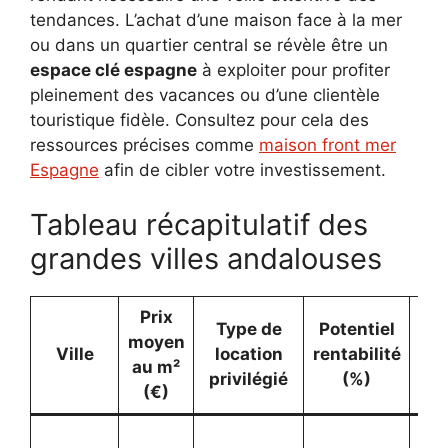
tendances. L’achat d’une maison face à la mer
ou dans un quartier central se révèle être un
espace clé espagne
à exploiter pour profiter
pleinement des vacances ou d’une clientèle
touristique fidèle. Consultez pour cela des
ressources précises comme
maison front mer
Espagne
afin de cibler votre investissement.
Tableau récapitulatif des
grandes villes andalouses
Prix
Type de
Potentiel
moyen
Ville
location
rentabilité
au m²
tou
privilégié
(%)
(€)
Pla