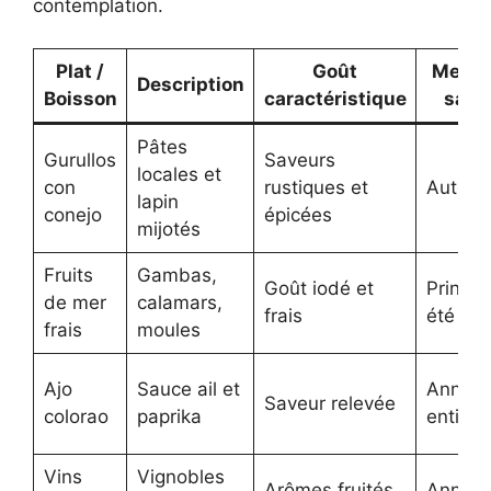
contemplation.
Plat /
Goût
Meille
Description
Boisson
caractéristique
sais
Pâtes
Gurullos
Saveurs
locales et
con
rustiques et
Autom
lapin
conejo
épicées
mijotés
Fruits
Gambas,
Goût iodé et
Printe
de mer
calamars,
frais
été
frais
moules
Ajo
Sauce ail et
Année
Saveur relevée
colorao
paprika
entière
Vins
Vignobles
Arômes fruités
Année