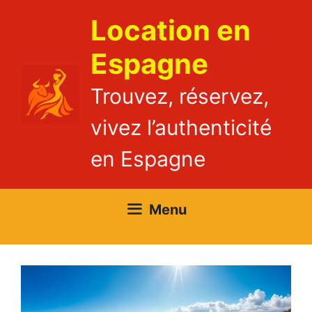
Aller
Location en
au
contenu
Espagne
Trouvez, réservez,
vivez l’authenticité
en Espagne
Menu