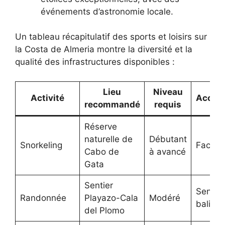
événements d’astronomie locale.
Un tableau récapitulatif des sports et loisirs sur
la Costa de Almeria montre la diversité et la
qualité des infrastructures disponibles :
Lieu
Niveau
Activité
Access
recommandé
requis
Réserve
naturelle de
Débutant
Snorkeling
Facile
Cabo de
à avancé
Gata
Sentier
Sentier
Randonnée
Playazo-Cala
Modéré
balisés
del Plomo