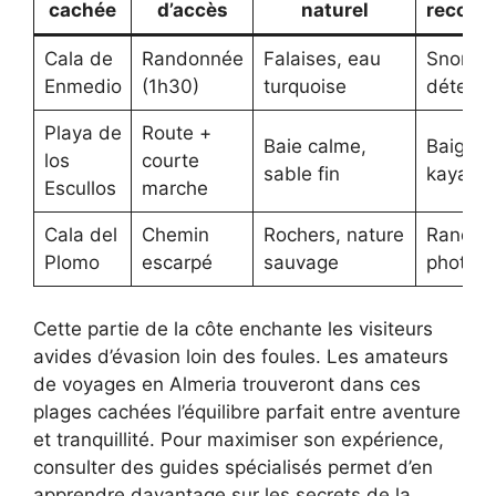
cachée
d’accès
naturel
recom
Cala de
Randonnée
Falaises, eau
Snorkel
Enmedio
(1h30)
turquoise
détente
Playa de
Route +
Baie calme,
Baignad
los
courte
sable fin
kayak
Escullos
marche
Cala del
Chemin
Rochers, nature
Randon
Plomo
escarpé
sauvage
photos
Cette partie de la côte enchante les visiteurs
avides d’évasion loin des foules. Les amateurs
de voyages en Almeria trouveront dans ces
plages cachées l’équilibre parfait entre aventure
et tranquillité. Pour maximiser son expérience,
consulter des guides spécialisés permet d’en
apprendre davantage sur les secrets de la