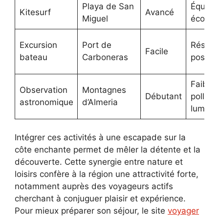
Playa de San
Équipe
Kitesurf
Avancé
Miguel
écoles
Excursion
Port de
Réserv
Facile
bateau
Carboneras
possib
Faible
Observation
Montagnes
Débutant
polluti
astronomique
d’Almeria
lumine
Intégrer ces activités à une escapade sur la
côte enchante permet de mêler la détente et la
découverte. Cette synergie entre nature et
loisirs confère à la région une attractivité forte,
notamment auprès des voyageurs actifs
cherchant à conjuguer plaisir et expérience.
Pour mieux préparer son séjour, le site
voyager