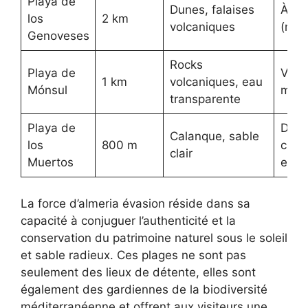
Playa de
Dunes, falaises
À pi
los
2 km
volcaniques
(moy
Genoveses
Rocks
Playa de
Voit
1 km
volcaniques, eau
Mónsul
marc
transparente
Playa de
Diffi
Calanque, sable
los
800 m
chem
clair
Muertos
esca
La force d’almeria évasion réside dans sa
capacité à conjuguer l’authenticité et la
conservation du patrimoine naturel sous le soleil
et sable radieux. Ces plages ne sont pas
seulement des lieux de détente, elles sont
également des gardiennes de la biodiversité
méditerranéenne et offrent aux visiteurs une