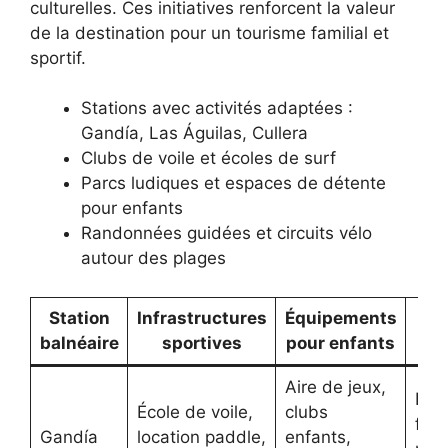
culturelles. Ces initiatives renforcent la valeur
de la destination pour un tourisme familial et
sportif.
Stations avec activités adaptées :
Gandía, Las Águilas, Cullera
Clubs de voile et écoles de surf
Parcs ludiques et espaces de détente
pour enfants
Randonnées guidées et circuits vélo
autour des plages
Station
Infrastructures
Équipements
A
balnéaire
sportives
pour enfants
se
Aire de jeux,
Res
École de voile,
clubs
fami
Gandía
location paddle,
enfants,