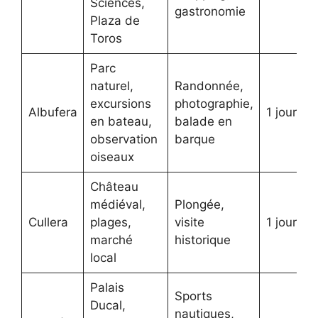
Sciences,
gastronomie
Plaza de
Toros
Parc
naturel,
Randonnée,
excursions
photographie,
Albufera
1 jour
en bateau,
balade en
observation
barque
oiseaux
Château
médiéval,
Plongée,
Cullera
plages,
visite
1 jour
marché
historique
local
Palais
Sports
Ducal,
nautiques,