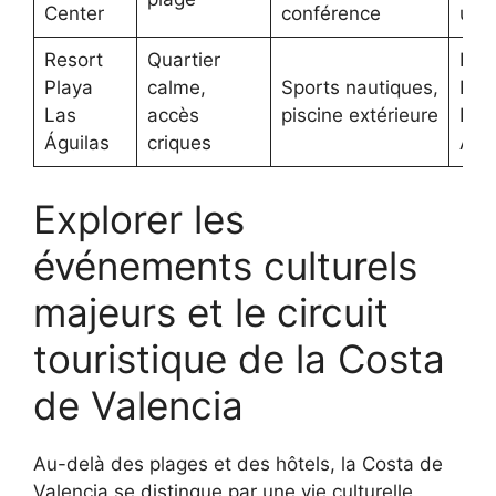
Center
conférence
urb
Resort
Quartier
Prox
Playa
calme,
Sports nautiques,
Pla
Las
accès
piscine extérieure
Las
Águilas
criques
Águ
Explorer les
événements culturels
majeurs et le circuit
touristique de la Costa
de Valencia
Au-delà des plages et des hôtels, la Costa de
Valencia se distingue par une vie culturelle