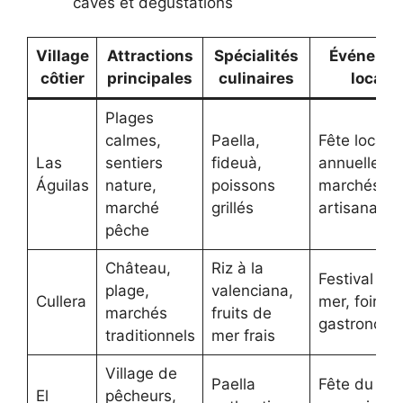
caves et dégustations
Village
Attractions
Spécialités
Événeme
côtier
principales
culinaires
locaux
Plages
calmes,
Paella,
Fête locale
Las
sentiers
fideuà,
annuelle,
Águilas
nature,
poissons
marchés
marché
grillés
artisanaux
pêche
Château,
Riz à la
Festival de 
plage,
valenciana,
Cullera
mer, foires
marchés
fruits de
gastronomi
traditionnels
mer frais
Village de
Paella
Fête du riz,
El
pêcheurs,