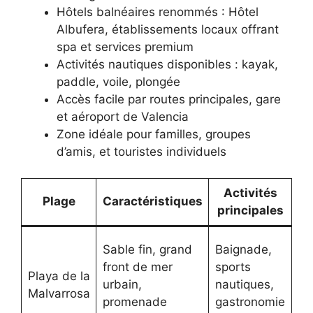
Hôtels balnéaires renommés : Hôtel
Albufera, établissements locaux offrant
spa et services premium
Activités nautiques disponibles : kayak,
paddle, voile, plongée
Accès facile par routes principales, gare
et aéroport de Valencia
Zone idéale pour familles, groupes
d’amis, et touristes individuels
Activités
Plage
Caractéristiques
principales
Bu
Sable fin, grand
Baignade,
tr
front de mer
sports
Playa de la
vo
urbain,
nautiques,
Malvarrosa
pr
promenade
gastronomie
ce