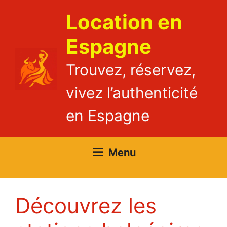
Aller
Location en
au
contenu
Espagne
Trouvez, réservez,
vivez l’authenticité
en Espagne
Menu
Découvrez les