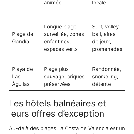
animée
locale
vil
Vo
Longue plage
Surf, volley-
tr
Plage de
surveillée, zones
ball, aires
en
Gandía
enfantines,
de jeux,
co
espaces verts
promenades
pa
pr
Playa de
Plage plus
Randonnée,
Vo
Las
sauvage, criques
snorkeling,
se
Águilas
préservées
détente
pé
Les hôtels balnéaires et
leurs offres d’exception
Au-delà des plages, la Costa de Valencia est un