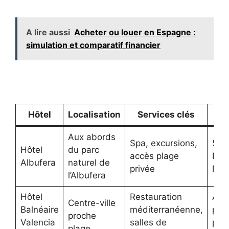
A lire aussi
Acheter ou louer en Espagne :
simulation et comparatif financier
Hôtel
Localisation
Services clés
Pro
Aux abords
Spa, excursions,
5 k
Hôtel
du parc
accès plage
Play
Albufera
naturel de
privée
Mal
l’Albufera
Hôtel
Restauration
À d
Centre-ville
Balnéaire
méditerranéenne,
pas 
proche
Valencia
salles de
pla
plage