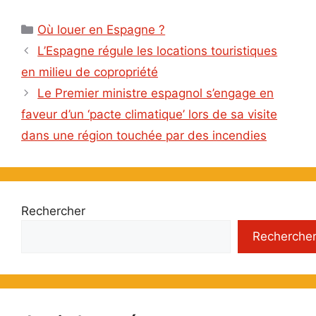
Catégories
Où louer en Espagne ?
L’Espagne régule les locations touristiques
en milieu de copropriété
Le Premier ministre espagnol s’engage en
faveur d’un ‘pacte climatique’ lors de sa visite
dans une région touchée par des incendies
Rechercher
Recherche