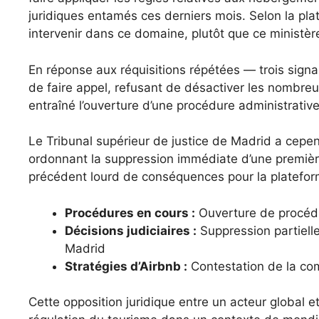
juridiques entamés ces derniers mois. Selon la pla
intervenir dans ce domaine, plutôt que ce ministèr
En réponse aux réquisitions répétées — trois signa
de faire appel, refusant de désactiver les nombre
entraîné l’ouverture d’une procédure administrative
Le Tribunal supérieur de justice de Madrid a cepe
ordonnant la suppression immédiate d’une premièr
précédent lourd de conséquences pour la platefor
Procédures en cours :
Ouverture de procédur
Décisions judiciaires :
Suppression partielle
Madrid
Stratégies d’Airbnb :
Contestation de la com
Cette opposition juridique entre un acteur global et