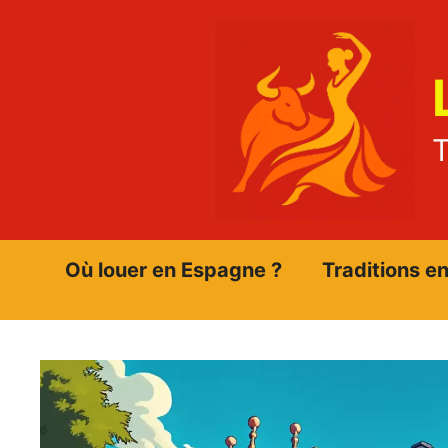
Aller
au
contenu
T
Où louer en Espagne ?
Traditions e