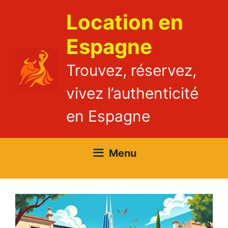
Aller
Location en
au
contenu
Espagne
Trouvez, réservez,
vivez l’authenticité
en Espagne
Menu