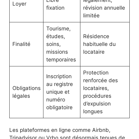
Libre
légalement,
Loyer
fixation
révision annuelle
limitée
Tourisme,
études,
Résidence
Finalité
soins,
habituelle du
missions
locataire
temporaires
Protection
Inscription
renforcée des
au registre
Obligations
locataires,
unique et
légales
procédures
numéro
d’expulsion
obligatoire
longues
Les plateformes en ligne comme Airbnb,
Tripadvisor ou Vrbo sont désormais tenues de