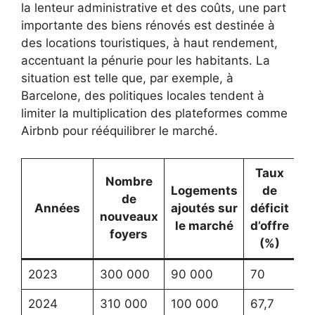
la lenteur administrative et des coûts, une part
importante des biens rénovés est destinée à
des locations touristiques, à haut rendement,
accentuant la pénurie pour les habitants. La
situation est telle que, par exemple, à
Barcelone, des politiques locales tendent à
limiter la multiplication des plateformes comme
Airbnb pour rééquilibrer le marché.
Taux
Nombre
Logements
de
de
Années
ajoutés sur
déficit
nouveaux
le marché
d’offre
foyers
(%)
2023
300 000
90 000
70
2024
310 000
100 000
67,7