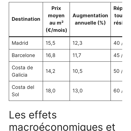
Prix
Réparti
moyen
Augmentation
touris
Destination
au m²
annuelle (%)
résiden
(€/mois)
(%
Madrid
15,5
12,3
40 / 60
Barcelone
16,8
11,7
45 / 55
Costa de
14,2
10,5
50 / 50
Galicia
Costa del
18,0
13,0
60 / 40
Sol
Les effets
macroéconomiques et