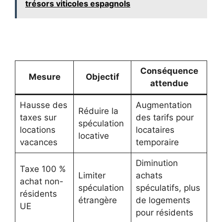
trésors viticoles espagnols
Conséquence
Mesure
Objectif
attendue
Hausse des
Augmentation
Réduire la
taxes sur
des tarifs pour
spéculation
locations
locataires
locative
vacances
temporaire
Diminution
Taxe 100 %
Limiter
achats
achat non-
spéculation
spéculatifs, plus
résidents
étrangère
de logements
UE
pour résidents