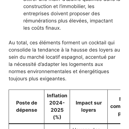
construction et l’immobilier, les
entreprises doivent proposer des
rémunérations plus élevées, impactant
les coûts finaux.
Au total, ces éléments forment un cocktail qui
consolide la tendance à la hausse des loyers au
sein du marché locatif espagnol, accentué par
la nécessité d’adapter les logements aux
normes environnementales et énergétiques
toujours plus exigeantes.
Inflation
Mes
Poste de
2024-
Impact sur
compen
dépense
2025
loyers
poss
(%)