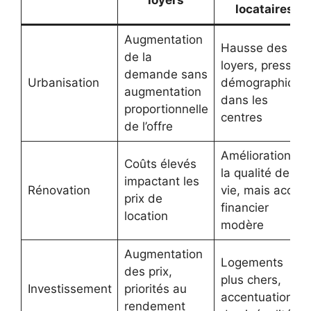
loyers
locataires
Augmentation
Hausse des
de la
loyers, pression
demande sans
Urbanisation
démographique
augmentation
dans les
proportionnelle
centres
de l’offre
Amélioration de
Coûts élevés
la qualité de
impactant les
Rénovation
vie, mais accès
prix de
financier
location
modère
Augmentation
Logements
des prix,
plus chers,
Investissement
priorités au
accentuation
rendement