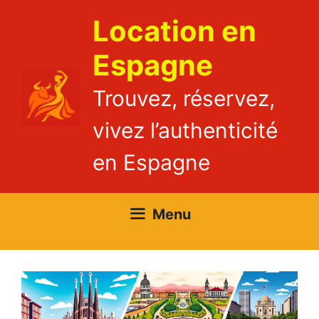
Aller
Location en
au
contenu
Espagne
Trouvez, réservez,
vivez l’authenticité
en Espagne
Menu