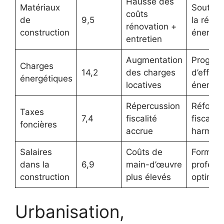
Hausse des
Matériaux
Soutien 
coûts
de
9,5
la rénov
rénovation +
construction
énergét
entretien
Augmentation
Progra
Charges
14,2
des charges
d’efficac
énergétiques
locatives
énergét
Répercussion
Réform
Taxes
7,4
fiscalité
fiscales
foncières
accrue
harmon
Salaires
Coûts de
Formati
dans la
6,9
main-d’œuvre
professi
construction
plus élevés
optimis
Urbanisation,