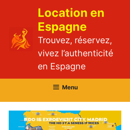
Aller
Location en
au
contenu
Espagne
Trouvez, réservez,
vivez l’authenticité
en Espagne
Menu