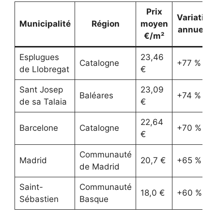
Prix
Variation
Municipalité
Région
moyen
annuelle
€/m²
Esplugues
23,46
Catalogne
+77 %
de Llobregat
€
Sant Josep
23,09
Baléares
+74 %
de sa Talaia
€
22,64
Barcelone
Catalogne
+70 %
€
Communauté
Madrid
20,7 €
+65 %
de Madrid
Saint-
Communauté
18,0 €
+60 %
Sébastien
Basque