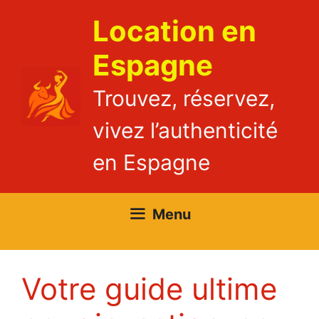
Aller
Location en
au
contenu
Espagne
Trouvez, réservez,
vivez l’authenticité
en Espagne
Menu
Votre guide ultime