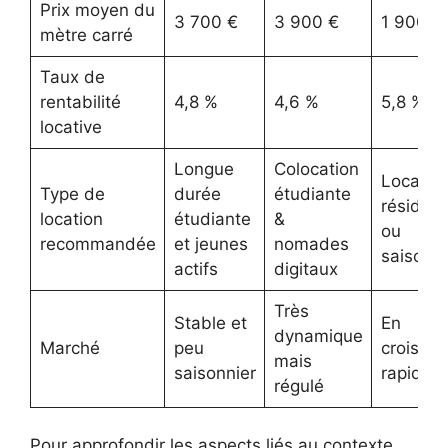
Prix moyen du
3 700 €
3 900 €
1 900 €
mètre carré
Taux de
rentabilité
4,8 %
4,6 %
5,8 %
locative
Longue
Colocation
Locatio
Type de
durée
étudiante
résident
location
étudiante
&
ou
recommandée
et jeunes
nomades
saisonni
actifs
digitaux
Très
Stable et
En
dynamique
Marché
peu
croissa
mais
saisonnier
rapide
régulé
Pour approfondir les aspects liés au contexte