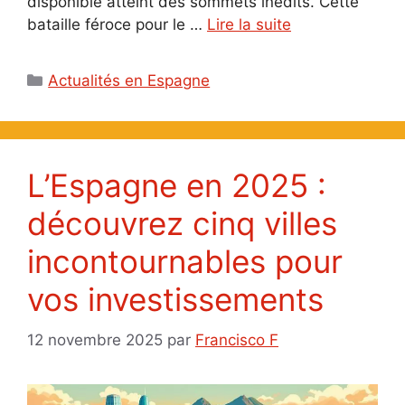
disponible atteint des sommets inédits. Cette
bataille féroce pour le …
Lire la suite
Catégories
Actualités en Espagne
L’Espagne en 2025 :
découvrez cinq villes
incontournables pour
vos investissements
12 novembre 2025
par
Francisco F