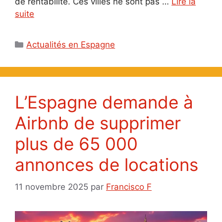
de rentabilité. Ces villes ne sont pas …
Lire la
suite
Catégories
Actualités en Espagne
L’Espagne demande à
Airbnb de supprimer
plus de 65 000
annonces de locations
11 novembre 2025
par
Francisco F