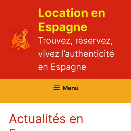
Aller
Location en
au
contenu
Espagne
Trouvez, réservez,
vivez l’authenticité
en Espagne
Menu
Actualités en