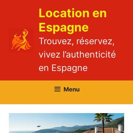
Aller
Location en
au
contenu
Espagne
Trouvez, réservez,
vivez l’authenticité
en Espagne
Menu