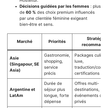
Hosteltur.
Décisions guidées par les femmes
: plus
de
60 %
des choix premium influencés
par une clientèle féminine exigeant
bien‑être et sens.
Stratégies
Marché
Priorités
recommandé
Gastronomie,
Packages culinai
Asie
shopping,
luxe,
(Singapour, SE
service
traduction/concie
Asia)
précis
certifications du
Durée de
Offres multi-
Argentine et
séjour plus
destinations,
LatAm
longue, forte
événements cultu
dépense
privés