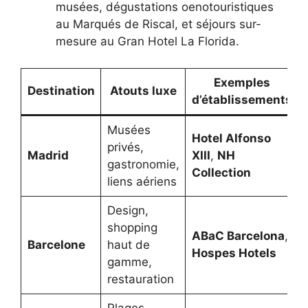
musées, dégustations oenotouristiques
au Marqués de Riscal, et séjours sur-
mesure au Gran Hotel La Florida.
Exemples
Destination
Atouts luxe
d’établissements
Musées
Hotel Alfonso
privés,
Madrid
XIII
,
NH
gastronomie,
Collection
liens aériens
Design,
shopping
ABaC Barcelona
,
Barcelone
haut de
Hospes Hotels
gamme,
restauration
Plages