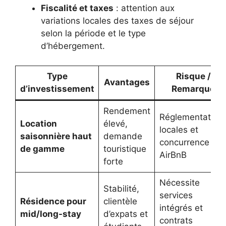
Fiscalité et taxes
: attention aux
variations locales des taxes de séjour
selon la période et le type
d’hébergement.
Type
Risque /
Avantages
d’investissement
Remarque
Rendement
Réglementation
Location
élevé,
locales et
saisonnière haut
demande
concurrence
de gamme
touristique
AirBnB
forte
Nécessite
Stabilité,
services
Résidence pour
clientèle
intégrés et
mid/long-stay
d’expats et
contrats