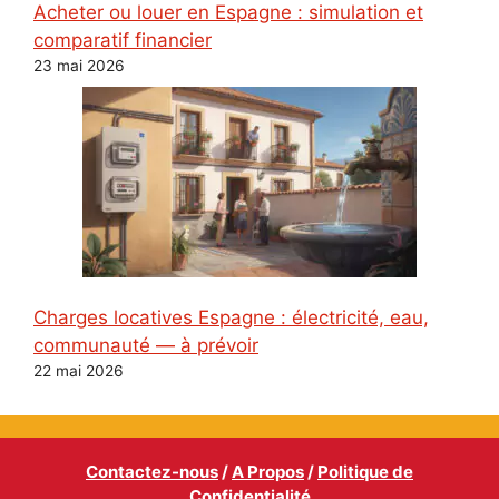
Acheter ou louer en Espagne : simulation et
comparatif financier
23 mai 2026
Charges locatives Espagne : électricité, eau,
communauté — à prévoir
22 mai 2026
Contactez-nous
/
A Propos
/
Politique de
Confidentialité