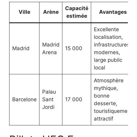
Capacité
Ville
Arène
Avantages
estimée
Excellente
localisation,
Madrid
infrastructures
Madrid
15 000
Arena
modernes,
large public
local
Atmosphère
mythique,
Palau
bonne
Barcelone
Sant
17 000
desserte,
Jordi
touristiquement
attractif