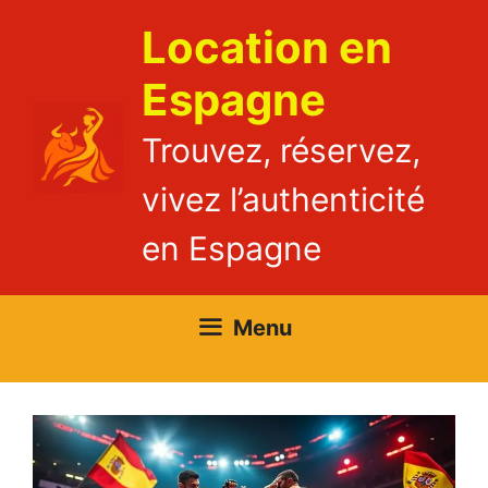
Aller
Location en
au
contenu
Espagne
Trouvez, réservez,
vivez l’authenticité
en Espagne
Menu