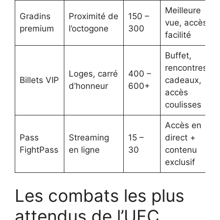
Meilleure
Gradins
Proximité de
150 –
vue, accès
premium
l’octogone
300
facilité
Buffet,
rencontres,
Loges, carré
400 –
Billets VIP
cadeaux,
d’honneur
600+
accès
coulisses
Accès en
Pass
Streaming
15 –
direct +
FightPass
en ligne
30
contenu
exclusif
Les combats les plus
attendus de l’UFC