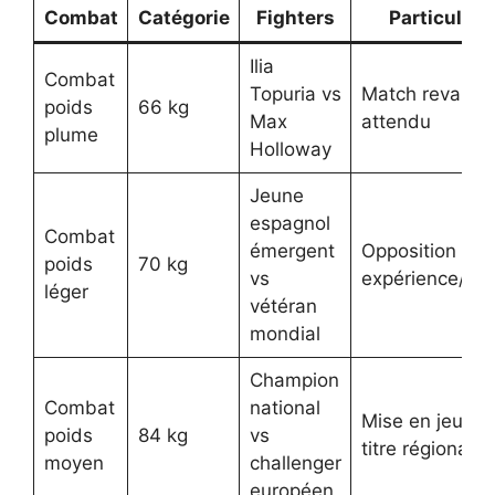
Combat
Catégorie
Fighters
Particulari
Ilia
Combat
Topuria vs
Match revanch
poids
66 kg
Max
attendu
plume
Holloway
Jeune
espagnol
Combat
émergent
Opposition
poids
70 kg
vs
expérience/je
léger
vétéran
mondial
Champion
Combat
national
Mise en jeu d’
poids
84 kg
vs
titre régional
moyen
challenger
européen