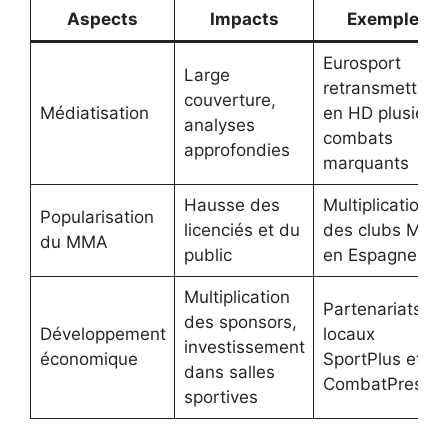
Aspects
Impacts
Exemples
Eurosport
Large
retransmettra
couverture,
Médiatisation
en HD plusieur
analyses
combats
approfondies
marquants
Hausse des
Multiplication
Popularisation
licenciés et du
des clubs MMA
du MMA
public
en Espagne
Multiplication
Partenariats
des sponsors,
Développement
locaux
investissement
économique
SportPlus et
dans salles
CombatPrestig
sportives