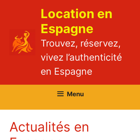
Aller
Location en
au
contenu
Espagne
Trouvez, réservez,
vivez l’authenticité
en Espagne
Menu
Actualités en