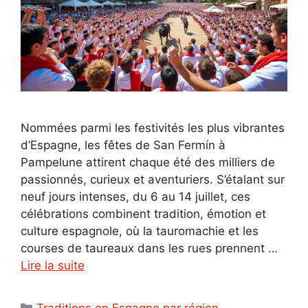
Nommées parmi les festivités les plus vibrantes
d’Espagne, les fêtes de San Fermín à
Pampelune attirent chaque été des milliers de
passionnés, curieux et aventuriers. S’étalant sur
neuf jours intenses, du 6 au 14 juillet, ces
célébrations combinent tradition, émotion et
culture espagnole, où la tauromachie et les
courses de taureaux dans les rues prennent …
Lire la suite
Catégories
Traditions en Espagne par région