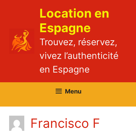
Aller
Location en
au
contenu
Espagne
Trouvez, réservez,
vivez l’authenticité
en Espagne
Menu
Francisco F