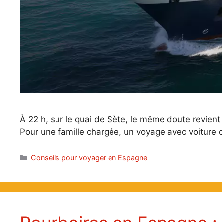
À 22 h, sur le quai de Sète, le même doute revient s
Pour une famille chargée, un voyage avec voiture 
Catégories
Conseils pour voyager en Espagne